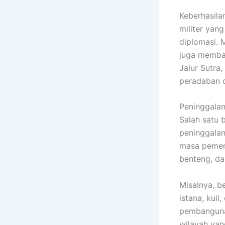
Keberhasila
militer yan
diplomasi. 
juga memba
Jalur Sutra
peradaban d
Peninggalan
Salah satu 
peninggalan
masa pemeri
benteng, da
Misalnya, b
istana, kui
pembangunan
wilayah yan