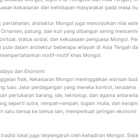
luasan kekaisaran dan kehidupan masyarakat pada masa itu
k pertahanan, arsitektur Mongol juga menonjolkan nilai este
 Ornamen, patung, dan kuil yang dibangun sering mencerm
piritual, status sosial, dan kekuasaan penguasa Mongol. Pen
at pula dalam arsitektur beberapa wilayah di Asia Tengah d
 mempertahankan motif-motif khas Mongol.
udaya dan Ekonomi
nggalan fisik, Kekaisaran Mongol meninggalkan warisan bu
g luas. Jalur perdagangan yang mereka kontrol, terutama J
n pertukaran barang, ide, teknologi, dan agama antarwila
ng seperti sutra, rempah-rempah, logam mulia, dan keraji
ri satu benua ke benua lain, memperkuat jaringan ekonomi 
tradisi lokal juga terpengaruh oleh kehadiran Mongol. Sist