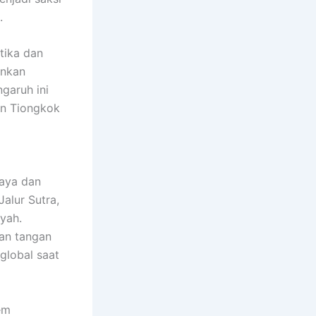
.
tika dan
inkan
garuh ini
an Tiongkok
daya dan
alur Sutra,
yah.
nan tangan
global saat
em