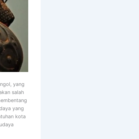
ngol, yang
akan salah
 membentang
udaya yang
ntuhan kota
budaya