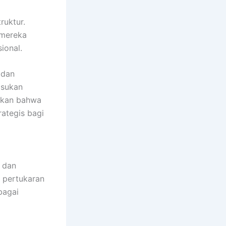
ruktur.
 mereka
ional.
 dan
asukan
ukkan bahwa
rategis bagi
, dan
 pertukaran
bagai