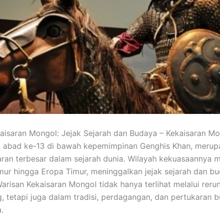
aisaran Mongol: Jejak Sejarah dan Budaya – Kekaisaran Mo
da abad ke-13 di bawah kepemimpinan
Genghis Khan
, merup
aran terbesar dalam sejarah dunia. Wilayah kekuasaannya
imur hingga Eropa Timur, meninggalkan jejak sejarah dan b
 Warisan Kekaisaran Mongol tidak hanya terlihat melalui reru
, tetapi juga dalam tradisi, perdagangan, dan pertukaran 
.