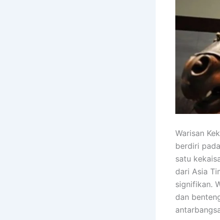
Warisan Kek
berdiri pa
satu kekais
dari Asia T
signifikan.
dan benteng
antarbangsa