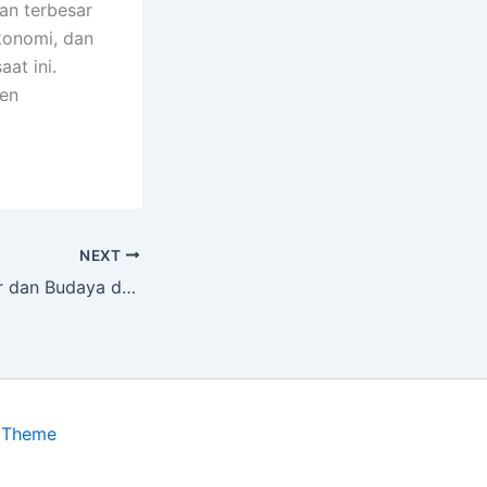
an terbesar
konomi, dan
at ini.
gen
NEXT
Warisan Arsitektur dan Budaya dari Kekaisaran Romawi
 Theme