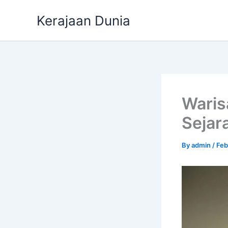
Skip
Kerajaan Dunia
to
content
Waris
Sejar
By
admin
/
Feb