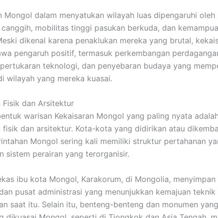
n Mongol dalam menyatukan wilayah luas dipengaruhi oleh 
g canggih, mobilitas tinggi pasukan berkuda, dan kemampu
Meski dikenal karena penaklukan mereka yang brutal, kekais
wa pengaruh positif, termasuk perkembangan perdagangan
, pertukaran teknologi, dan penyebaran budaya yang memp
i wilayah yang mereka kuasai.
 Fisik dan Arsitektur
bentuk warisan Kekaisaran Mongol yang paling nyata adala
 fisik dan arsitektur. Kota-kota yang didirikan atau dikem
ntahan Mongol sering kali memiliki struktur pertahanan y
n sistem perairan yang terorganisir.
ekas ibu kota Mongol, Karakorum, di Mongolia, menyimpan
l, dan pusat administrasi yang menunjukkan kemajuan teknik
 saat itu. Selain itu, benteng-benteng dan monumen yang 
g dikuasai Mongol, seperti di Tiongkok dan Asia Tengah, m