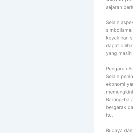
sejarah per
Selain aspe
simbolisme.
keyakinan s
dapat dilih
yang masih
Pengaruh B
Selain peni
ekonomi yan
memungkinka
Barang-bara
bergerak da
itu.
Budaya dan 