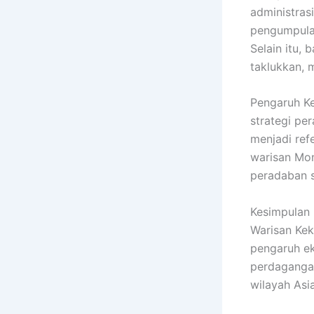
administras
pengumpulan
Selain itu,
taklukkan, m
Pengaruh Ke
strategi pe
menjadi refe
warisan Mon
peradaban s
Kesimpulan
Warisan Kek
pengaruh ek
perdagangan
wilayah Asi