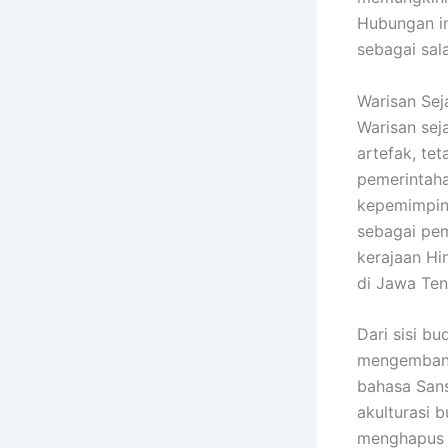
Hubungan i
sebagai sal
Warisan Sej
Warisan sej
artefak, te
pemerintaha
kepemimpina
sebagai pem
kerajaan Hi
di Jawa Ten
Dari sisi b
mengembang
bahasa Sans
akulturasi b
menghapus t