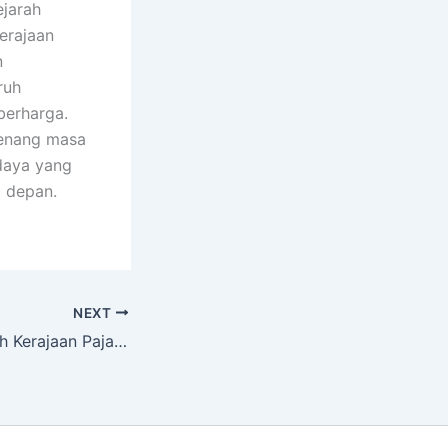
ejarah
erajaan
n
ruh
berharga.
genang masa
udaya yang
 depan.
NEXT
Warisan Bersejarah Kerajaan Pajang yang Masih Terjaga