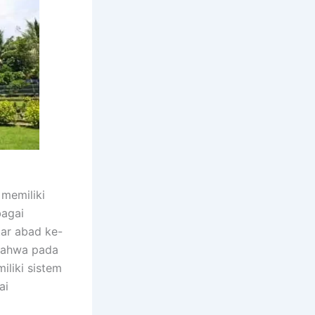
 memiliki
bagai
tar abad ke-
 bahwa pada
iliki sistem
ai