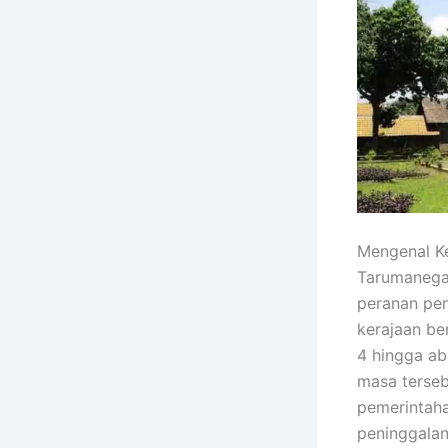
Mengenal Ke
Tarumanegar
peranan pen
kerajaan be
4 hingga a
masa terseb
pemerintaha
peninggalan 