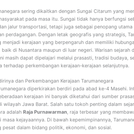
negara sering dikaitkan dengan Sungai Citarum yang men
asyarakat pada masa itu. Sungai tidak hanya berfungsi se
dan jalur transportasi, tetapi juga sebagai penopang utama
an perdagangan. Dengan letak geografis yang strategis, T
 menjadi kerajaan yang berpengaruh dan memiliki hubung
, baik di Nusantara maupun di luar negeri. Warisan sejarah 
ini masih dapat dipelajari melalui prasasti, tradisi budaya, s
 terhadap perkembangan kerajaan-kerajaan selanjutnya.
dirinya dan Perkembangan Kerajaan Tarumanegara
rumanegara diperkirakan berdiri pada abad ke-4 Masehi. In
beradaan kerajaan ini banyak diketahui dari sumber prasas
i wilayah Jawa Barat. Salah satu tokoh penting dalam seja
ra adalah
Raja Purnawarman
, raja terbesar yang membaw
ai masa kejayaannya. Di bawah kepemimpinannya, Taruman
pesat dalam bidang politik, ekonomi, dan sosial.