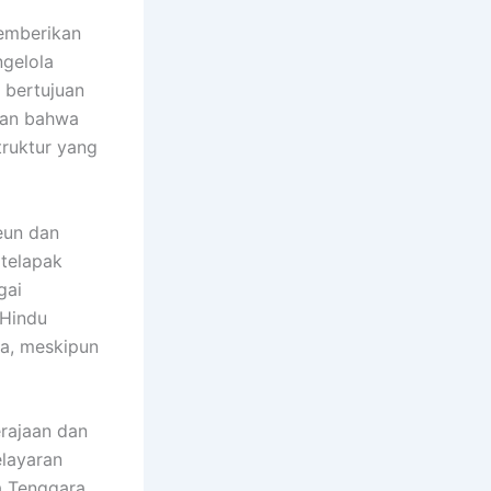
emberikan
gelola
 bertujuan
kkan bahwa
truktur yang
teun dan
 telapak
gai
 Hindu
ra, meskipun
rajaan dan
elayaran
a Tenggara.