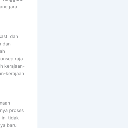
manegara
asti dan
a dan
wah
Konsep raja
eh kerajaan-
an-kerajaan
unaan
anya proses
ini tidak
aya baru