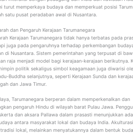
ni turut memperkaya budaya dan memperkuat posisi Taru
ah satu pusat peradaban awal di Nusantara.
arah dan Pengaruh Kerajaan Tarumanegara
arah Kerajaan Tarumanegara tidak hanya terbatas pada pras
tapi juga pada pengaruhnya terhadap perkembangan buday
n di Nusantara. Sistem pemerintahan yang terpusat di ba
n raja menjadi model bagi kerajaan-kerajaan berikutnya. 
impin politik sekaligus simbol keagamaan juga diwarisi ol
ndu-Buddha selanjutnya, seperti Kerajaan Sunda dan keraja
gah dan Jawa Timur.
udaya, Tarumanegara berperan dalam memperkenalkan dan
kan pengaruh Hindu di wilayah barat Pulau Jawa. Pengg
kerta dan aksara Pallawa dalam prasasti menunjukkan ad
udaya antara masyarakat lokal dan budaya India. Akulturasi 
radisi lokal, melainkan menyatukannya dalam bentuk bud