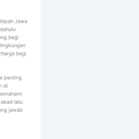
ilayah Jawa
 dahulu
ing bagi
 lingkungan
rharga bagi
ai penting
n di
 memahami
abad lalu.
ung jawab