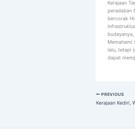
Kerajaan Ta
peradaban 
bercorak Hi
infrastrukt
budayanya, 
Memahami s
lalu, tetapi
dapat memp
PREVIOUS