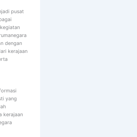
jadi pusat
bagai
 kegiatan
arumanegara
an dengan
dari kerajaan
erta
formasi
ti yang
rah
a kerajaan
egara