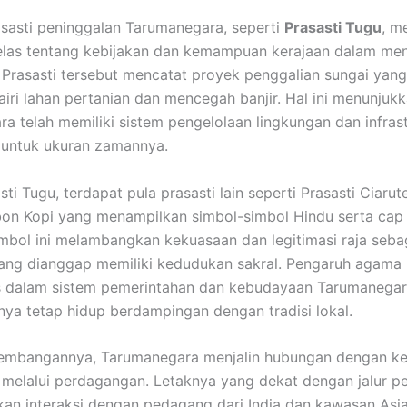
asasti peninggalan Tarumanegara, seperti
Prasasti Tugu
, m
elas tentang kebijakan dan kemampuan kerajaan dalam men
 Prasasti tersebut mencatat proyek penggalian sungai yang
iri lahan pertanian dan mencegah banjir. Hal ini menunju
a telah memiliki sistem pengelolaan lingkungan dan infras
 untuk ukuran zamannya.
sti Tugu, terdapat pula prasasti lain seperti Prasasti Ciaru
bon Kopi yang menampilkan simbol-simbol Hindu serta cap
Simbol ini melambangkan kekuasaan dan legitimasi raja seba
ang dianggap memiliki kedudukan sakral. Pengaruh agama
las dalam sistem pemerintahan dan kebudayaan Tarumanega
ya tetap hidup berdampingan dengan tradisi lokal.
embangannya, Tarumanegara menjalin hubungan dengan ke
n melalui perdagangan. Letaknya yang dekat dengan jalur p
n interaksi dengan pedagang dari India dan kawasan Asi