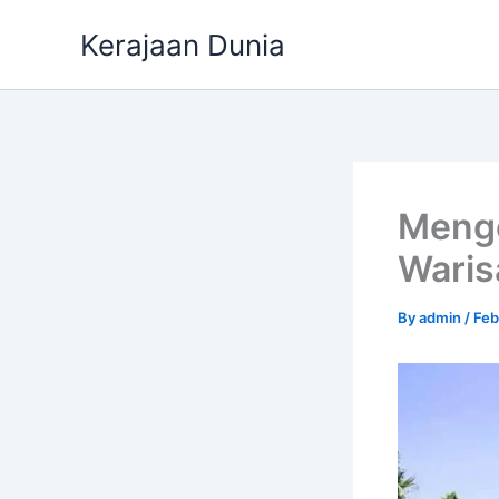
Skip
Kerajaan Dunia
to
content
Menge
Waris
By
admin
/
Feb