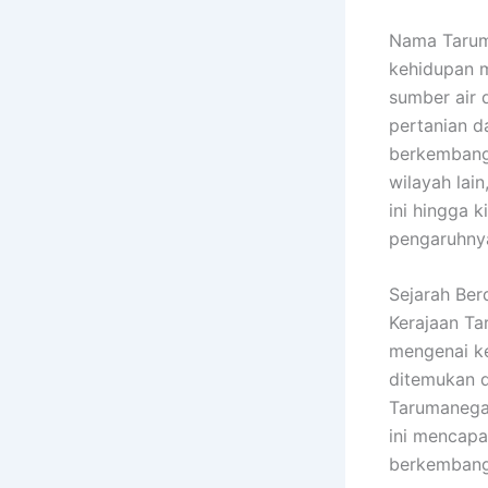
Nama Taruma
kehidupan m
sumber air 
pertanian d
berkembang
wilayah lain
ini hingga k
pengaruhnya
Sejarah Ber
Kerajaan Ta
mengenai ke
ditemukan d
Tarumanega
ini mencap
berkembang 