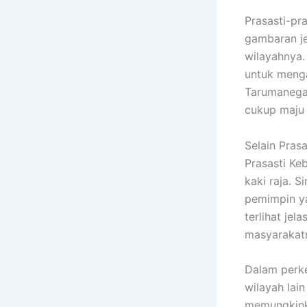
Prasasti-pr
gambaran j
wilayahnya.
untuk menga
Tarumanegar
cukup maju
Selain Prasa
Prasasti Ke
kaki raja. 
pemimpin y
terlihat je
masyarakatn
Dalam perk
wilayah lai
memungkinka