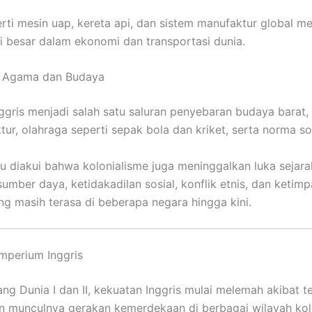
erti mesin uap, kereta api, dan sistem manufaktur global m
i besar dalam ekonomi dan transportasi dunia.
 Agama dan Budaya
ggris menjadi salah satu saluran penyebaran budaya barat,
tur, olahraga seperti sepak bola dan kriket, serta norma sos
u diakui bahwa kolonialisme juga meninggalkan luka sejar
sumber daya, ketidakadilan sosial, konflik etnis, dan ketim
g masih terasa di beberapa negara hingga kini.
mperium Inggris
ang Dunia I dan II, kekuatan Inggris mulai melemah akibat 
 munculnya gerakan kemerdekaan di berbagai wilayah kol