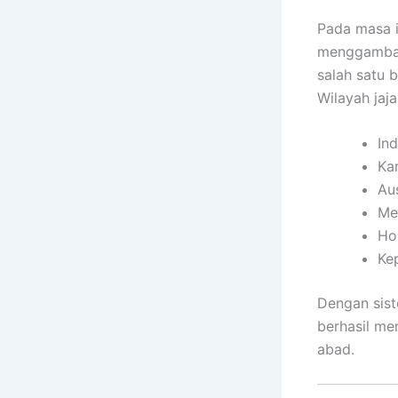
Pada masa i
menggambark
salah satu 
Wilayah jaja
Ind
Ka
Aus
Me
Ho
Kep
Dengan sist
berhasil me
abad.