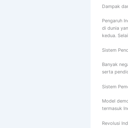
Dampak dan
Pengaruh In
di dunia y
kedua. Selai
Sistem Pen
Banyak neg
serta pendi
Sistem Pem
Model demok
termasuk Ind
Revolusi In