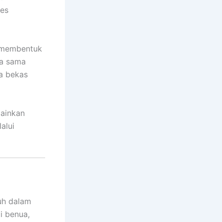
ses
n membentuk
ja sama
a bekas
mainkan
alui
ruh dalam
i benua,