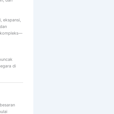
an, dan
, ekspansi,
 dan
g kompleks—
 puncak
negara di
-besaran
ulai