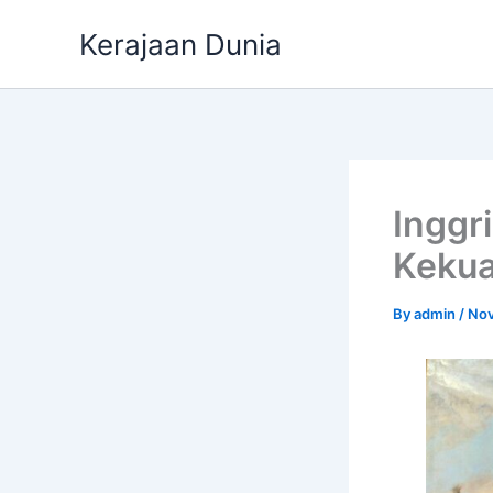
Skip
Kerajaan Dunia
to
content
Inggr
Kekua
By
admin
/
Nov