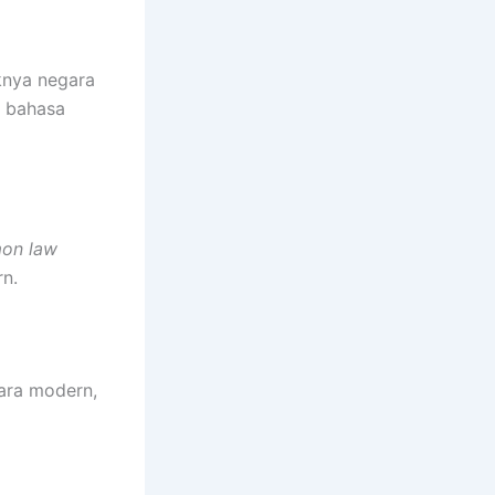
aknya negara
u bahasa
on law
rn.
ara modern,