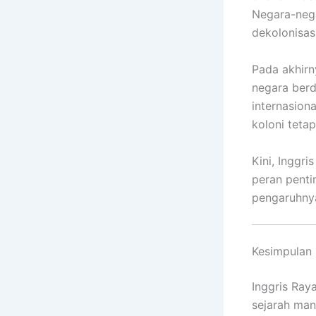
Negara-nega
dekolonisas
Pada akhir
negara berd
internasiona
koloni teta
Kini, Inggr
peran penti
pengaruhnya
Kesimpulan
Inggris Ray
sejarah man