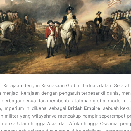
a: Kerajaan dengan Kekuasaan Global Terluas dalam Sejarah 
 menjadi kerajaan dengan pengaruh terbesar di dunia, men
i berbagai benua dan membentuk tatanan global modern. 
, imperium ini dikenal sebagai
British Empire
, sebuah kekua
an militer yang wilayahnya mencakup hampir seperempat 
Amerika Utara hingga Asia, dari Afrika hingga Oseania, peng