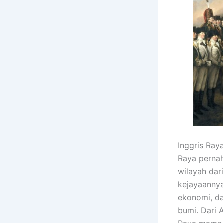
Inggris Ray
Raya pernah
wilayah dar
kejayaannya
ekonomi, d
bumi. Dari 