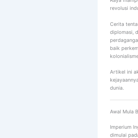
Raya mampu 
revolusi indu
Cerita tent
diplomasi, 
perdagangan
baik perkem
kolonialisme
Artikel ini
kejayaannya
dunia.
Awal Mula B
Imperium In
dimulai pad