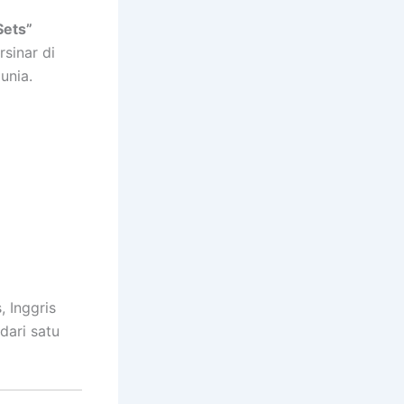
Sets”
sinar di
unia.
, Inggris
dari satu