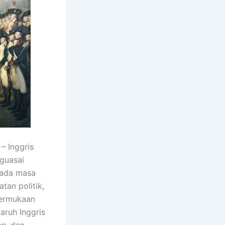
– Inggris
guasai
Pada masa
tan politik,
permukaan
aruh Inggris