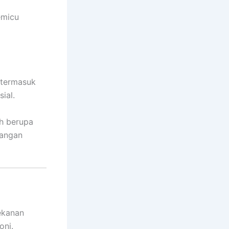
emicu
 termasuk
ial.
ah berupa
pangan
tekanan
oni.