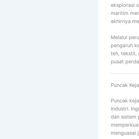
eksplorasi 
maritim men
akhirnya me
Melalui per
pengaruh ke
teh, teksti
pusat perda
Puncak Keja
Puncak keja
Industri. I
dan sistem 
memperkuat 
menguasai ja