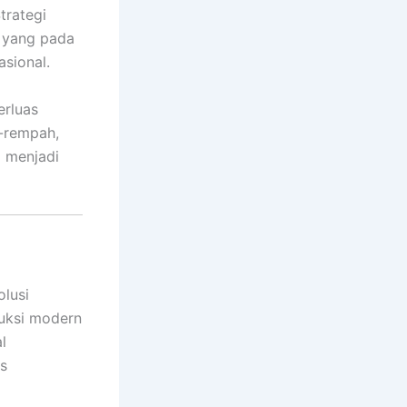
trategi
t yang pada
asional.
erluas
-rempah,
a menjadi
olusi
duksi modern
l
s