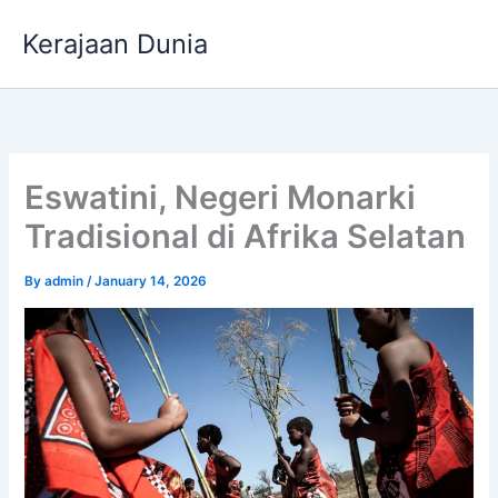
Skip
Kerajaan Dunia
to
content
Eswatini, Negeri Monarki
Tradisional di Afrika Selatan
By
admin
/
January 14, 2026